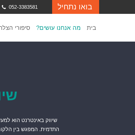
בואו נתחיל
052-3383581
בית
מה אנחנו עושים?
סיפורי הצלח
שיו
שיווק באינטרנט הוא למע
התדמית. המפגש בין הלקוח