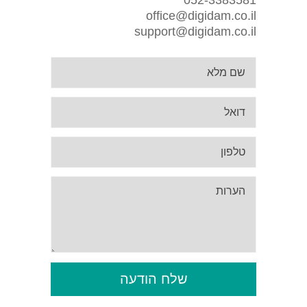
052-3383581
office@digidam.co.il
support@digidam.co.il
שלח הודעה