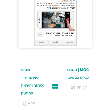
MGC | המרכז
שביט
לגיוס כספים
סופטוויר –
איתור והשמה
הקודם
להייטק
הבא