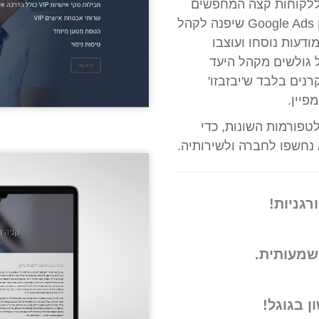
ללקוחות קצה המחפשים
טיסה פרטית ומטוס פרטי, הוחלט על קמפיין Google Ads שיפנה לקהל
ודעות נוסחו ועוצבו
ל גולשים מקהל היעד
רנים בלבד ש'יבזבזו'
פיין.
טפורמות השונות, כדי
 נחשפו לחברה ולשירותיה.
שמעותית.