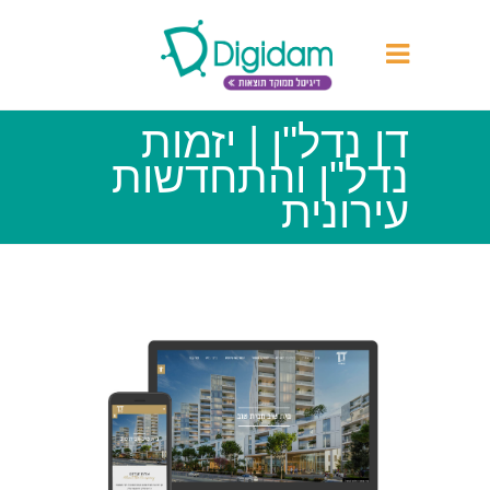
דן נדל"ן | יזמות
נדל"ן והתחדשות
עירונית