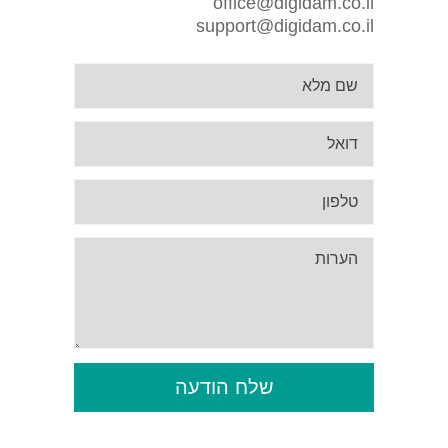
office@digidam.co.il
support@digidam.co.il
שלח הודעה